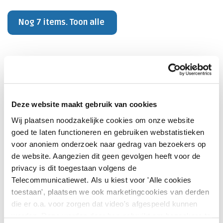
Nog 7 items. Toon alle
LBZ-dataverzameling
Welke opnamen moeten worden aangeleverd
Deze website maakt gebruik van cookies
aan de LBZ en welke opnamen moeten worden
Wij plaatsen noodzakelijke cookies om onze website
voorzien van diagnosecodes?
goed te laten functioneren en gebruiken webstatistieken
voor anoniem onderzoek naar gedrag van bezoekers op
Wat is de definitie van een acute
de website. Aangezien dit geen gevolgen heeft voor de
opname/urgentie-opname?
privacy is dit toegestaan volgens de
Telecommunicatiewet. Als u kiest voor 'Alle cookies
Hoe leg je externe verrichtingen vast?
toestaan', plaatsen we ook marketingcookies van derden
die er o.a. voor zorgen dat video's afgespeeld kunnen
Is het verplicht de hoofdverrichting aan te
worden. Deze worden door hen gebruikt om bezoekers te