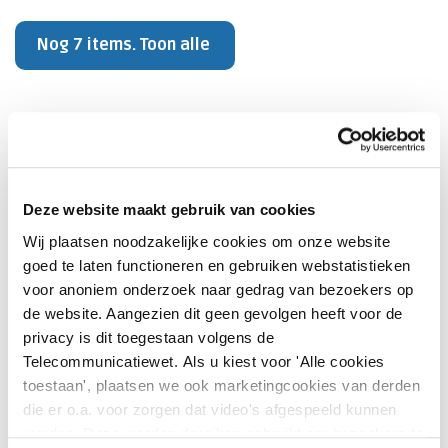
Nog 7 items. Toon alle
LBZ-dataverzameling
Welke opnamen moeten worden aangeleverd
Deze website maakt gebruik van cookies
aan de LBZ en welke opnamen moeten worden
Wij plaatsen noodzakelijke cookies om onze website
voorzien van diagnosecodes?
goed te laten functioneren en gebruiken webstatistieken
voor anoniem onderzoek naar gedrag van bezoekers op
Wat is de definitie van een acute
de website. Aangezien dit geen gevolgen heeft voor de
opname/urgentie-opname?
privacy is dit toegestaan volgens de
Telecommunicatiewet. Als u kiest voor 'Alle cookies
Hoe leg je externe verrichtingen vast?
toestaan', plaatsen we ook marketingcookies van derden
die er o.a. voor zorgen dat video's afgespeeld kunnen
Is het verplicht de hoofdverrichting aan te
worden. Deze worden door hen gebruikt om bezoekers te