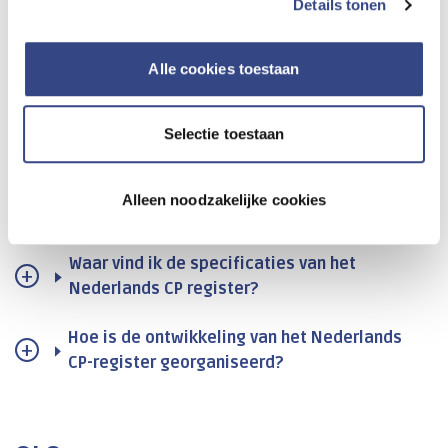
Details tonen
Nederlands CP register
Alle cookies toestaan
Wat is het Nederlands CP register?
Selectie toestaan
Hoe kan ik deelnemen aan
Kwaliteitsregistratie Nederlands CP
Alleen noodzakelijke cookies
register?
Waar vind ik de specificaties van het
Nederlands CP register?
Hoe is de ontwikkeling van het Nederlands
CP-register georganiseerd?