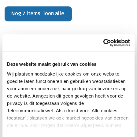
Nog 7 items. Toon alle
LBZ-dataverzameling
Welke opnamen moeten worden aangeleverd
Deze website maakt gebruik van cookies
aan de LBZ en welke opnamen moeten worden
Wij plaatsen noodzakelijke cookies om onze website
voorzien van diagnosecodes?
goed te laten functioneren en gebruiken webstatistieken
voor anoniem onderzoek naar gedrag van bezoekers op
Wat is de definitie van een acute
de website. Aangezien dit geen gevolgen heeft voor de
opname/urgentie-opname?
privacy is dit toegestaan volgens de
Telecommunicatiewet. Als u kiest voor 'Alle cookies
Hoe leg je externe verrichtingen vast?
toestaan', plaatsen we ook marketingcookies van derden
die er o.a. voor zorgen dat video's afgespeeld kunnen
Is het verplicht de hoofdverrichting aan te
worden. Deze worden door hen gebruikt om bezoekers te