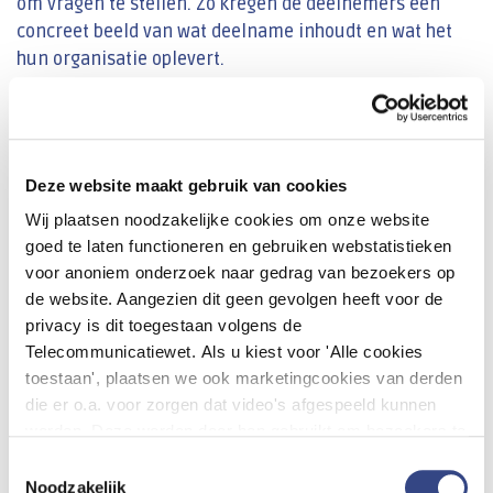
om vragen te stellen. Zo kregen de deelnemers een
concreet beeld van wat deelname inhoudt en wat het
hun organisatie oplevert.
Praktische informatie
Datum:
9 september 2025
Deze website maakt gebruik van cookies
Tijd:
13:00 - 14:00 uur
Wij plaatsen noodzakelijke cookies om onze website
Locatie:
digitaal via Microsoft Teams
goed te laten functioneren en gebruiken webstatistieken
Voor wie:
arts-microbiologen, deskundigen
voor anoniem onderzoek naar gedrag van bezoekers op
infectiepreventie, adviseurs kwaliteit & veiligheid en
de website. Aangezien dit geen gevolgen heeft voor de
BI’ers van Epic-ziekenhuizen
privacy is dit toegestaan volgens de
Kosten:
er zijn geen deelnamekosten
Telecommunicatiewet. Als u kiest voor 'Alle cookies
toestaan', plaatsen we ook marketingcookies van derden
die er o.a. voor zorgen dat video's afgespeeld kunnen
worden. Deze worden door hen gebruikt om bezoekers te
Details
volgen als zij verschillende websites bezoeken. Hun doel
Toestemmingsselectie
is advertenties weergeven die relevant zijn voor de
Noodzakelijk