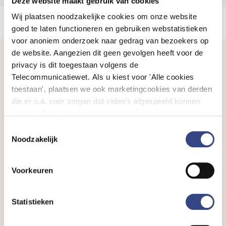
Deze website maakt gebruik van cookies
Wij plaatsen noodzakelijke cookies om onze website
goed te laten functioneren en gebruiken webstatistieken
voor anoniem onderzoek naar gedrag van bezoekers op
de website. Aangezien dit geen gevolgen heeft voor de
privacy is dit toegestaan volgens de
Nieuws
Telecommunicatiewet. Als u kiest voor 'Alle cookies
toestaan', plaatsen we ook marketingcookies van derden
die er o.a. voor zorgen dat video's afgespeeld kunnen
worden. Deze worden door hen gebruikt om bezoekers te
DHD verhuist in januari 2027 naar
volgen als zij verschillende websites bezoeken. Hun doel
Toestemmingsselectie
bedrijventerrein Papendorp
is advertenties weergeven die relevant zijn voor de
Noodzakelijk
individuele gebruiker. U kunt uw cookievoorkeuren
6 augustus 2026
aanpassen via ''Cookie-instellingen aanpassen''
Begin volgend jaar betrekt DHD een nieuw
Voorkeuren
onderaan de pagina.
kantoorpand op bedrijventerrein Papendorp. De
afgelopen jaren groeide de organisatie snel,
waardoor het huidige pand aan de Oudlaan te klein
Statistieken
is geworden. In januari verhuizen we naar de