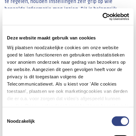
te regelen, houden instellingen zelf grip op wie
bepaalde informatie mag inzien. Dit is belangrijk,
omdat de producten van DHD privacygevoelige
informatie kunnen bevatten.
Elk product heeft een eigen lokaal beheerder. Dit kan
Deze website maakt gebruik van cookies
per product verschillen of voor alle producten dezelfde
Wij plaatsen noodzakelijke cookies om onze website
persoon zijn. Ook kan één product meerdere lokaal
goed te laten functioneren en gebruiken webstatistieken
beheerders hebben.
voor anoniem onderzoek naar gedrag van bezoekers op
de website. Aangezien dit geen gevolgen heeft voor de
Lokaal beheerders kunnen worden aangesteld via een
privacy is dit toegestaan volgens de
machtigingsformulier
. Voor het aanstellen van de
Telecommunicatiewet. Als u kiest voor 'Alle cookies
lokaal beheerder moet het formulier worden
toestaan', plaatsen we ook marketingcookies van derden
ondertekend door een tekenbevoegd persoon, zoals een
die er o.a. voor zorgen dat video's afgespeeld kunnen
bestuurs- of directielid of een andere
worden. Deze worden door hen gebruikt om bezoekers te
vertegenwoordigingsbevoegde zoals opgenomen in het
volgen als zij verschillende websites bezoeken. Hun doel
Toestemmingsselectie
handelsregister.
is advertenties weergeven die relevant zijn voor de
Noodzakelijk
individuele gebruiker. U kunt uw cookievoorkeuren
aanpassen via ''Cookie-instellingen aanpassen''