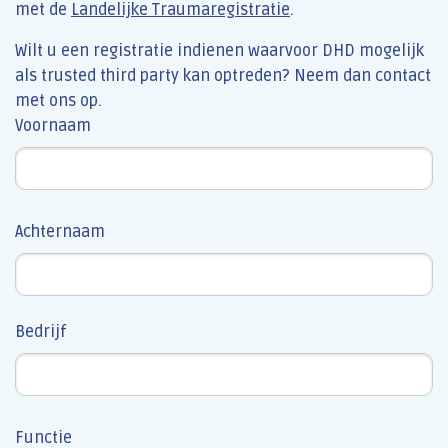
met de
Landelijke Traumaregistratie
.
Wilt u een registratie indienen waarvoor DHD mogelijk
als trusted third party kan optreden? Neem dan contact
met ons op.
Leave
Voornaam
this
field
blank
Achternaam
Bedrijf
Functie