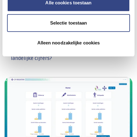
Alle cookies toestaan
volgende vraagstukken:
Wat was het aantal follow-up bezoeken in 2023?
Selectie toestaan
Wat is de verdeling patiënten per type CP, en welke
CP-karakteristieken zijn er nog meer?
Hoe verhoudt de heupontwikkeling per
Alleen noodzakelijke cookies
leeftijdscategorie in mijn instelling zich tot de
landelijke cijfers?