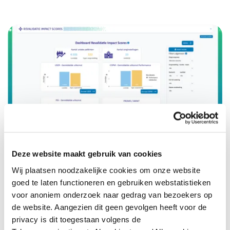
Deze website maakt gebruik van cookies
Revalidatiecentra zijn of worden door de
Stichting
Wij plaatsen noodzakelijke cookies om onze website
Revalidatie Impact
benaderd om data te gaan
goed te laten functioneren en gebruiken webstatistieken
aanleveren en toegang te krijgen tot het dashboard.
voor anoniem onderzoek naar gedrag van bezoekers op
de website. Aangezien dit geen gevolgen heeft voor de
Ga naar het RI-dashboard
privacy is dit toegestaan volgens de