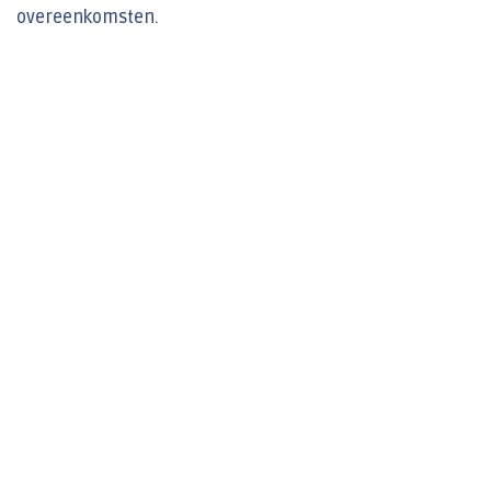
overeenkomsten.
Over ons
Jaarbeeld 2025
Toegang tot producten
Werken bij DHD
Informatiebeveiliging