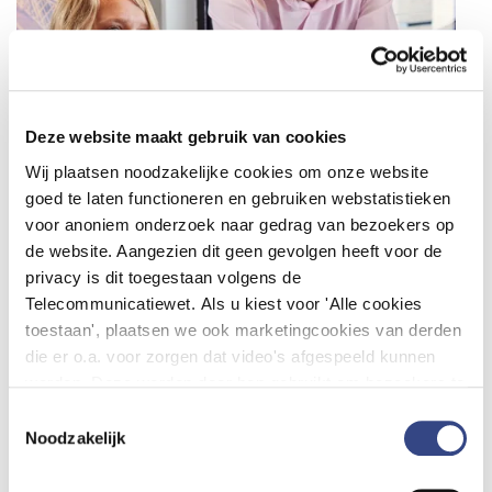
Deze website maakt gebruik van cookies
Wij plaatsen noodzakelijke cookies om onze website
goed te laten functioneren en gebruiken webstatistieken
voor anoniem onderzoek naar gedrag van bezoekers op
de website. Aangezien dit geen gevolgen heeft voor de
privacy is dit toegestaan volgens de
Telecommunicatiewet. Als u kiest voor 'Alle cookies
toestaan', plaatsen we ook marketingcookies van derden
die er o.a. voor zorgen dat video's afgespeeld kunnen
worden. Deze worden door hen gebruikt om bezoekers te
volgen als zij verschillende websites bezoeken. Hun doel
Toestemmingsselectie
is advertenties weergeven die relevant zijn voor de
Noodzakelijk
Stichting Dutch Hospital Data
individuele gebruiker. U kunt uw cookievoorkeuren
aanpassen via ''Cookie-instellingen aanpassen''