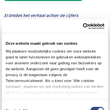
3) Ontdek het verhaal achter de cijfers
Wilt u diepere analyses uitvoeren op basis van de LBZ-
indicatoren, om op die manier van de achterliggende
casussen te leren? Dit is mogelijk met de
Hospital
Data Viewer (HDV)
. Met dit online instrument, dat op
Deze website maakt gebruik van cookies
aanvraag beschikbaar is en in samenspraak met de
Wij plaatsen noodzakelijke cookies om onze website
gebruikers wordt doorontwikkeld, heeft u altijd een
goed te laten functioneren en gebruiken webstatistieken
actueel beeld van de cijfers. Dit is mogelijk doordat de
voor anoniem onderzoek naar gedrag van bezoekers op
LBZ-data wekelijks worden ververst.
de website. Aangezien dit geen gevolgen heeft voor de
De HDV biedt meerdere triggers en ingangen om
privacy is dit toegestaan volgens de
Telecommunicatiewet. Als u kiest voor 'Alle cookies
bijvoorbeeld dossieronderzoek op te baseren. Van
toestaan', plaatsen we ook marketingcookies van derden
afzonderlijke en gecombineerde monitors over de
die er o.a. voor zorgen dat video's afgespeeld kunnen
HSMR, Opnameduren en Heropnamenratio tot
worden. Deze worden door hen gebruikt om bezoekers te
aanvullende modules voor onder meer COVID-zorg en
volgen als zij verschillende websites bezoeken. Hun doel
complicaties.
Toestemmingsselectie