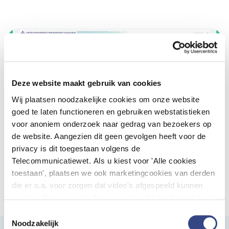
Deze website maakt gebruik van cookies
Wij plaatsen noodzakelijke cookies om onze website
goed te laten functioneren en gebruiken webstatistieken
voor anoniem onderzoek naar gedrag van bezoekers op
de website. Aangezien dit geen gevolgen heeft voor de
privacy is dit toegestaan volgens de
Telecommunicatiewet. Als u kiest voor 'Alle cookies
toestaan', plaatsen we ook marketingcookies van derden
Ga naar de Verkoopprijzenbenchmark
die er o.a. voor zorgen dat video's afgespeeld kunnen
worden. Deze worden door hen gebruikt om bezoekers te
volgen als zij verschillende websites bezoeken. Hun doel
Toestemmingsselectie
is advertenties weergeven die relevant zijn voor de
Noodzakelijk