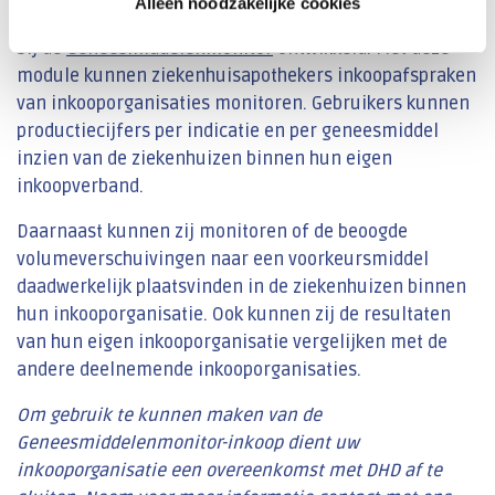
Alleen noodzakelijke cookies
In opdracht van de NVZ heeft DHD een inkoopmodule
bij de
Geneesmiddelenmonitor
ontwikkeld. Met deze
module kunnen ziekenhuisapothekers inkoopafspraken
van inkooporganisaties monitoren. Gebruikers kunnen
productiecijfers per indicatie en per geneesmiddel
inzien van de ziekenhuizen binnen hun eigen
inkoopverband.
Daarnaast kunnen zij monitoren of de beoogde
volumeverschuivingen naar een voorkeursmiddel
daadwerkelijk plaatsvinden in de ziekenhuizen binnen
hun inkooporganisatie. Ook kunnen zij de resultaten
van hun eigen inkooporganisatie vergelijken met de
andere deelnemende inkooporganisaties.
Om gebruik te kunnen maken van de
Geneesmiddelenmonitor-inkoop dient uw
inkooporganisatie een overeenkomst met DHD af te