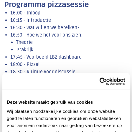
Programma pizzasessie
16:00 - Inloop
16:15 - Introductie
16:30 - Wat willen we bereiken?
16:50 - Hoe we het voor ons zien:
Theorie
Praktijk
17:45 - Voorbeeld LBZ dashboard
18:00 - Pizza!
18:30 - Ruimte voor discussie
19:15 - Samenvatting en afsluiting
19:30 - Einde
Deze website maakt gebruik van cookies
Praktische informatie
Wij plaatsen noodzakelijke cookies om onze website
Wanneer:
donderdag 7 augustus 2025
goed te laten functioneren en gebruiken webstatistieken
Tijdstip:
16.00 - 19.30 uur
voor anoniem onderzoek naar gedrag van bezoekers op