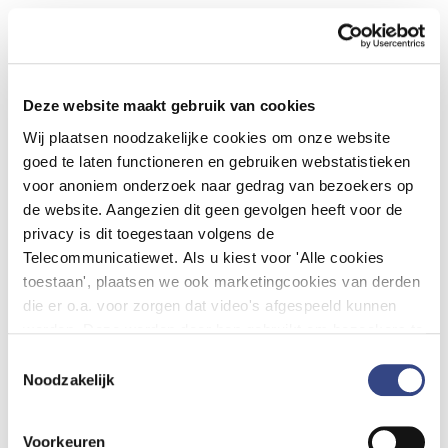
Bestuur DHD
DHD is in 2008 opgericht door de NVZ en de NFU.
Vertegenwoordigers van beide brancheorganisaties en
Deze website maakt gebruik van cookies
de Federatie Medisch Specialisten vormen samen het
zeskoppige bestuur van DHD.
Wij plaatsen noodzakelijke cookies om onze website
goed te laten functioneren en gebruiken webstatistieken
Namens de NVZ:
voor anoniem onderzoek naar gedrag van bezoekers op
de website. Aangezien dit geen gevolgen heeft voor de
Drs. Lodewijk de Beukelaar (voorzitter) – Voorzitter
privacy is dit toegestaan volgens de
Raad van Bestuur, Groene Hart Ziekenhuis
Telecommunicatiewet. Als u kiest voor 'Alle cookies
Drs. Edwin van der Meer – Voorzitter Raad van
toestaan', plaatsen we ook marketingcookies van derden
Bestuur, BovenIJ
die er o.a. voor zorgen dat video's afgespeeld kunnen
worden. Deze worden door hen gebruikt om bezoekers te
Namens de NFU:
volgen als zij verschillende websites bezoeken. Hun doel
Toestemmingsselectie
Drs. Josefien Kursten (penningmeester) – Lid Raad
is advertenties weergeven die relevant zijn voor de
Noodzakelijk
van Bestuur, UMC Utrecht
individuele gebruiker. U kunt uw cookievoorkeuren
Ir. Dirk Schraven – Lid Raad van Bestuur, Erasmus MC
aanpassen via ''Cookie-instellingen aanpassen''
Voorkeuren