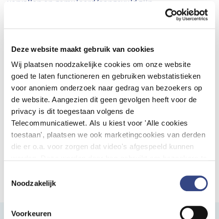
vervallen en gemuteerd/aangevuld zijn.
Elk kwartaal een mail ontvangen als het nieuwe
document is gepubliceerd? Stuur een berichtje naar
info@dhd.nl
en dan plaatsen wij u op de mailinglijst.
Deze website maakt gebruik van cookies
Wij plaatsen noodzakelijke cookies om onze website
goed te laten functioneren en gebruiken webstatistieken
voor anoniem onderzoek naar gedrag van bezoekers op
de website. Aangezien dit geen gevolgen heeft voor de
Nieuwsbrief ontvangen?
privacy is dit toegestaan volgens de
Wilt u op de hoogte blijven van het nieuws van
Telecommunicatiewet. Als u kiest voor 'Alle cookies
DHD? Schrijf u dan​ in voor onze nieuwsbrief.
toestaan', plaatsen we ook marketingcookies van derden
die er o.a. voor zorgen dat video's afgespeeld kunnen
Aanmelden nieuwsbrief
worden. Deze worden door hen gebruikt om bezoekers te
volgen als zij verschillende websites bezoeken. Hun doel
Toestemmingsselectie
is advertenties weergeven die relevant zijn voor de
Noodzakelijk
individuele gebruiker. U kunt uw cookievoorkeuren
aanpassen via ''Cookie-instellingen aanpassen''
Voorkeuren
onderaan de pagina.