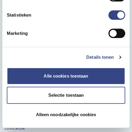
Contact
Statistieken
Postadres
Postbus 9696, 3506 GR Utrecht
Marketing
Bezoekadres
Oudlaan 4, 3515 GA Utrecht
Details tonen
Telefoon
030 799 61 65
Alle cookies toestaan
Handige links
Selectie toestaan
Producten A-Z
Toegang tot producten
Vacatures
Alleen noodzakelijke cookies
Veelgestelde vragen
Mijn DHD