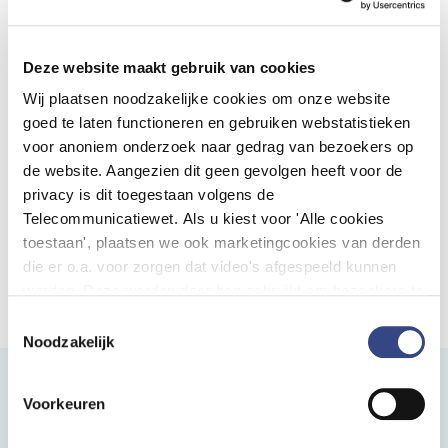
codeadviezen vindt u op pagina 162 van het document
Codeadviezen.
Deze website maakt gebruik van cookies
Wij plaatsen noodzakelijke cookies om onze website
goed te laten functioneren en gebruiken webstatistieken
voor anoniem onderzoek naar gedrag van bezoekers op
Nieuwsbrief ontvangen?
de website. Aangezien dit geen gevolgen heeft voor de
Wilt u op de hoogte blijven van het nieuws van
privacy is dit toegestaan volgens de
DHD? Schrijf u dan​ in voor onze nieuwsbrief.
Telecommunicatiewet. Als u kiest voor 'Alle cookies
Aanmelden nieuwsbrief
toestaan', plaatsen we ook marketingcookies van derden
die er o.a. voor zorgen dat video's afgespeeld kunnen
worden. Deze worden door hen gebruikt om bezoekers te
volgen als zij verschillende websites bezoeken. Hun doel
Toestemmingsselectie
is advertenties weergeven die relevant zijn voor de
Noodzakelijk
individuele gebruiker. U kunt uw cookievoorkeuren
aanpassen via ''Cookie-instellingen aanpassen''
Voorkeuren
Contact
onderaan de pagina.