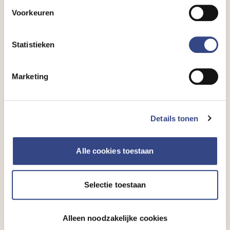
aanpassen via ''Cookie-instellingen aanpassen''
this
Voorkeuren
onderaan de pagina.
field
blank
Statistieken
Achternaam
Marketing
Bedrijf
Details tonen
Alle cookies toestaan
Functie
Selectie toestaan
E-mailadres
Alleen noodzakelijke cookies