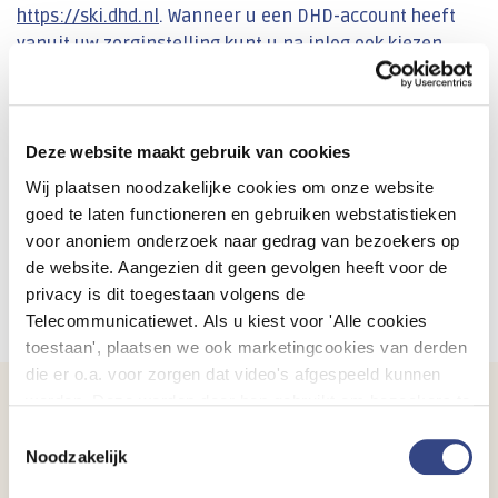
https://ski.dhd.nl
. Wanneer u een DHD-account heeft
vanuit uw zorginstelling kunt u na inlog ook kiezen
voor de overzichtspagina van de Transparantiekalender
MSR en de IGJ Basisset voor ziekenhuizen en
zelfstandige klinieken. U kunt daarnaast zelf een
Deze website maakt gebruik van cookies
instelling en verslagjaar selecteren.
Wij plaatsen noodzakelijke cookies om onze website
Binnenkort worden in SKI de indicatoren van
goed te laten functioneren en gebruiken webstatistieken
verslagjaar 2022 toegevoegd. Deze zijn onlangs door de
voor anoniem onderzoek naar gedrag van bezoekers op
instellingen aangeleverd via OmniQ en door de
de website. Aangezien dit geen gevolgen heeft voor de
zelfstandige klinieken via een derde partij.
privacy is dit toegestaan volgens de
Telecommunicatiewet. Als u kiest voor 'Alle cookies
toestaan', plaatsen we ook marketingcookies van derden
die er o.a. voor zorgen dat video's afgespeeld kunnen
worden. Deze worden door hen gebruikt om bezoekers te
Vragen of suggesties?
volgen als zij verschillende websites bezoeken. Hun doel
Toestemmingsselectie
is advertenties weergeven die relevant zijn voor de
Noodzakelijk
Neem contact met ons op via onderstaand formulier.
individuele gebruiker. U kunt uw cookievoorkeuren
Leave
Voornaam