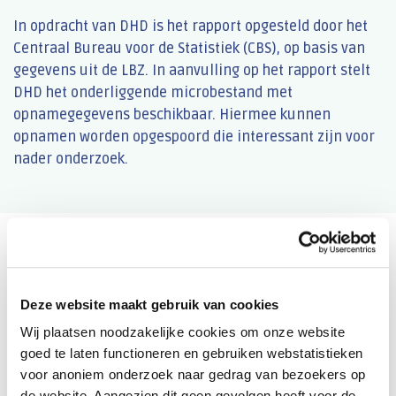
In opdracht van DHD is het rapport opgesteld door het
Centraal Bureau voor de Statistiek (CBS), op basis van
gegevens uit de LBZ. In aanvulling op het rapport stelt
DHD het onderliggende microbestand met
opnamegegevens beschikbaar. Hiermee kunnen
opnamen worden opgespoord die interessant zijn voor
nader onderzoek.
Uitgebreider onderzoek met de
Hospital Data Viewer (HDV)
Deze website maakt gebruik van cookies
De data uit het HSMR-rapport zijn ook beschikbaar in de
Wij plaatsen noodzakelijke cookies om onze website
HDV. Daarnaast bevat de HDV ook data over ligduren
goed te laten functioneren en gebruiken webstatistieken
(OLO) en heropnamen (heropnamenratio). De HDV geeft
voor anoniem onderzoek naar gedrag van bezoekers op
ziekenhuizen de mogelijkheid om de kwaliteit van zorg
de website. Aangezien dit geen gevolgen heeft voor de