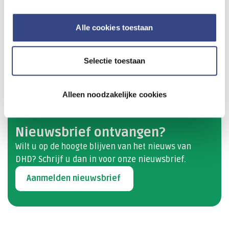
verbetermogelijkheden daarin? Neem dan contact met
ons op via
info@dhd.nl
of
bekijk hier
meest gestelde
Alle cookies toestaan
vragen over het HSMR-rapport, inclusief wijzigingen in
de berekening van de HSMR.
Selectie toestaan
Neem contact op
Alleen noodzakelijke cookies
Nieuwsbrief ontvangen?
Wilt u op de hoogte blijven van het nieuws van
DHD? Schrijf u dan​ in voor onze nieuwsbrief.
Aanmelden nieuwsbrief