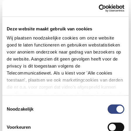
Wijzigingen
Verrichtingenthesaurus
Deze website maakt gebruik van cookies
In de Verrichtingenthesaurus zijn 152 concepten
Wij plaatsen noodzakelijke cookies om onze website
gewijzigd, waarvan 19 gewijzigde SNOMED-
goed te laten functioneren en gebruiken webstatistieken
koppelingen. Er zijn twee facultatieve prestatiecodes
voor anoniem onderzoek naar gedrag van bezoekers op
opgenomen voor vroeg intensieve neurorevalidatie bij
de website. Aangezien dit geen gevolgen heeft voor de
niet-aangeboren hersenletsel. Verder is één
privacy is dit toegestaan volgens de
facultatieve prestatiecode opgenomen voor medische
Telecommunicatiewet. Als u kiest voor 'Alle cookies
beoordeling op afstand voor advies aan
toestaan', plaatsen we ook marketingcookies van derden
ambulancepersoneel ter bepaling van urgentie en de
die er o.a. voor zorgen dat video's afgespeeld kunnen
juiste zorglocatie. Deze facultatieve prestatiecodes
worden. Deze worden door hen gebruikt om bezoekers te
zijn allemaal met terugwerkende kracht opgenomen
volgen als zij verschillende websites bezoeken. Hun doel
Toestemmingsselectie
per 1 januari 2025. De resterende aanpassingen zijn
is advertenties weergeven die relevant zijn voor de
Noodzakelijk
het resultaat van verzoeken van ziekenhuizen.
individuele gebruiker. U kunt uw cookievoorkeuren
aanpassen via ''Cookie-instellingen aanpassen''
Voorkeuren
onderaan de pagina.