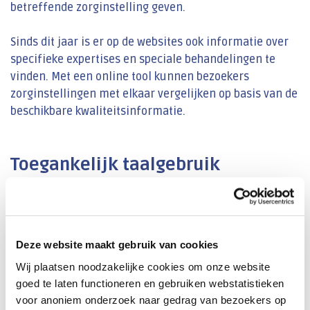
betreffende zorginstelling geven.
Sinds dit jaar is er op de websites ook informatie over
specifieke expertises en speciale behandelingen te
vinden. Met een online tool kunnen bezoekers
zorginstellingen met elkaar vergelijken op basis van de
beschikbare kwaliteitsinformatie.
Toegankelijk taalgebruik
De informatie op
Revalidatiecheck.nl
en
Ziekenhuischeck.nl
wordt steeds meer aangeboden in
eenvoudig Nederlands (B1). Dit maakt de informatie
toegankelijker, waardoor meer mensen gebruik kunnen
Deze website maakt gebruik van cookies
maken van de websites en de kwaliteitsinformatie.
Wij plaatsen noodzakelijke cookies om onze website
Zorginstellingen hebben ook de mogelijkheid om hun
goed te laten functioneren en gebruiken webstatistieken
cijfers toe te lichten, en daarmee patiënten meer
voor anoniem onderzoek naar gedrag van bezoekers op
context en uitleg bij de cijfers te geven.