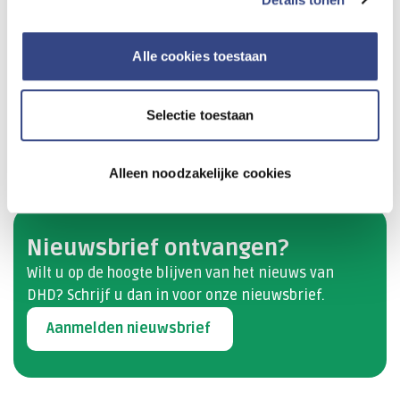
instellingen voor medisch-specialistische revalidatie
doen mee aan het initiatief, en zijn betrokken bij het
actueel ouden van de websites. Naast Ziekenhuischeck
Alle cookies toestaan
en Revalidatiecheck is ook op andere plekken
informatie over kwaliteit beschikbaar. Op de
Selectie toestaan
overheidssite
Zorginzicht
staat een compleet overzicht
van websites met openbare data.
Alleen noodzakelijke cookies
Nieuwsbrief ontvangen?
Wilt u op de hoogte blijven van het nieuws van
DHD? Schrijf u dan​ in voor onze nieuwsbrief.
Aanmelden nieuwsbrief