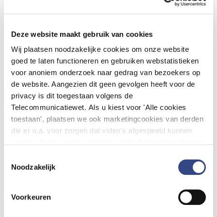
Bekijk infographic
Deze website maakt gebruik van cookies
Wij plaatsen noodzakelijke cookies om onze website
Spiegelinformatie cataractdata
goed te laten functioneren en gebruiken webstatistieken
In opdracht van het Nederlandse Oogheelkundige
voor anoniem onderzoek naar gedrag van bezoekers op
Gezelschap (NOG) verzamelt DHD de data voor de
de website. Aangezien dit geen gevolgen heeft voor de
Cataractregistratie en wordt de spiegelinformatie
privacy is dit toegestaan volgens de
teruggekoppeld via een dashboard. Oogartsen,
Telecommunicatiewet. Als u kiest voor 'Alle cookies
vakgroepen en instellingen analyseren via dit
toestaan', plaatsen we ook marketingcookies van derden
dashboard hun uitkomsten van staaroperaties met
die er o.a. voor zorgen dat video's afgespeeld kunnen
worden. Deze worden door hen gebruikt om bezoekers te
andere artsen, instellingen en landelijke cijfers.
volgen als zij verschillende websites bezoeken. Hun doel
Toestemmingsselectie
De resultaten worden weergegeven in grafieken en
is advertenties weergeven die relevant zijn voor de
Noodzakelijk
tabellen die worden gespecificeerd met behulp van
individuele gebruiker. U kunt uw cookievoorkeuren
filters zoals leeftijd, visusbeperkende factoren en type
aanpassen via ''Cookie-instellingen aanpassen''
Voorkeuren
operatie. Door eigen resultaten te evalueren en te
onderaan de pagina.
vergelijken met die van andere partijen, kan gericht