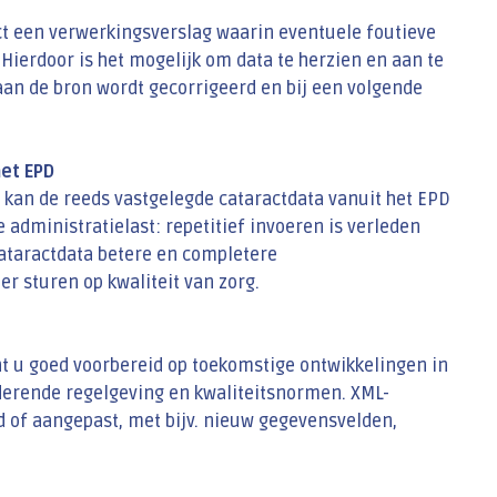
ect een verwerkingsverslag waarin eventuele foutieve
erdoor is het mogelijk om data te herzien en aan te
aan de bron wordt gecorrigeerd en bij een volgende
het EPD
 kan de reeds vastgelegde cataractdata vanuit het EPD
e administratielast: repetitief invoeren is verleden
 cataractdata betere en completere
er sturen op kwaliteit van zorg.
t u goed voorbereid op toekomstige ontwikkelingen in
derende regelgeving en kwaliteitsnormen. XML-
 of aangepast, met bijv. nieuw gegevensvelden,