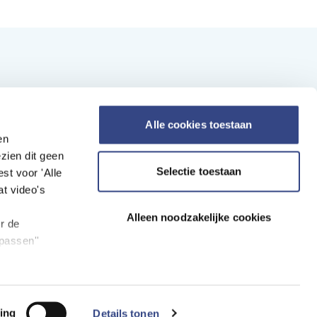
Nieuwsbrief ontvangen?
Alle cookies toestaan
en
ilt u op de hoogte blijven van het nieuws van
zien dit geen
HD? Schrijf u dan​ in voor onze nieuwsbrief.
Selectie toestaan
st voor 'Alle
at video's
Aanmelden nieuwsbrief
Alleen noodzakelijke cookies
r de
passen''
olg ons op:
ing
Details tonen