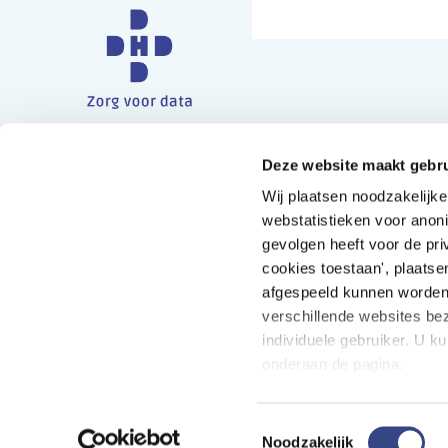
Deze website maakt gebru
Contact
Wij plaatsen noodzakelijk
Postadres
webstatistieken voor anon
Postbus 9696, 3506 GR Utrecht
gevolgen heeft voor de pri
cookies toestaan', plaatse
Bezoekadres
afgespeeld kunnen worden.
Oudlaan 4, 3515 GA Utrecht
verschillende websites bez
individuele gebruiker. U k
Telefoon
onderaan de pagina.
030 799 61 65
Toestemmingsselectie
Noodzakelijk