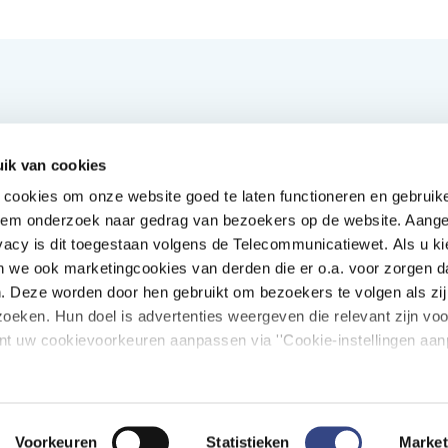
ik van cookies
Handige links
e cookies om onze website goed te laten functioneren en gebruik
Producten A-Z
W
iem onderzoek naar gedrag van bezoekers op de website. Aange
Toegang tot producten
D
vacy is dit toegestaan volgens de Telecommunicatiewet. Als u kie
Vacatures
n we ook marketingcookies van derden die er o.a. voor zorgen d
Veelgestelde vragen
 Deze worden door hen gebruikt om bezoekers te volgen als zij
Mijn DHD
oeken. Hun doel is advertenties weergeven die relevant zijn voo
unt uw cookievoorkeuren aanpassen via ''Cookie-instellingen aan
V
Voorkeuren
Statistieken
Market