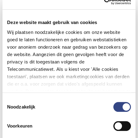
E-mail
*
Deze website maakt gebruik van cookies
Telefoon
*
Wij plaatsen noodzakelijke cookies om onze website
goed te laten functioneren en gebruiken webstatistieken
LinkedIn profiel link
voor anoniem onderzoek naar gedrag van bezoekers op
de website. Aangezien dit geen gevolgen heeft voor de
privacy is dit toegestaan volgens de
Salarisindicatie
Telecommunicatiewet. Als u kiest voor 'Alle cookies
toestaan', plaatsen we ook marketingcookies van derden
die er o.a. voor zorgen dat video's afgespeeld kunnen
CV
*
worden. Deze worden door hen gebruikt om bezoekers te
volgen als zij verschillende websites bezoeken. Hun doel
Toestemmingsselectie
is advertenties weergeven die relevant zijn voor de
Noodzakelijk
Motivatiebrief
individuele gebruiker. U kunt uw cookievoorkeuren
aanpassen via ''Cookie-instellingen aanpassen''
Voorkeuren
onderaan de pagina.
Persoonlijk bericht