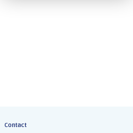
DHD
Mbo/hbo/wo
24-36 uur
Solliciteer
Terug naar het overzicht
Contact