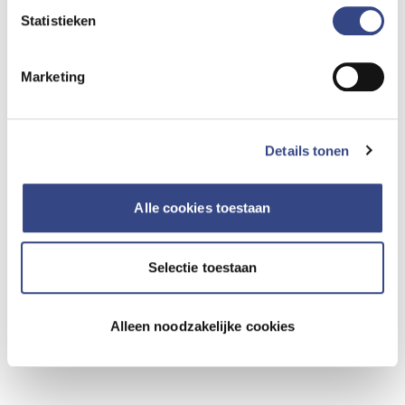
Statistieken
Marketing
Ik ga akkoord met de
privacy policy
.
Nadat je op versturen klikt, ontvang je een
Details tonen
bevestiging in jouw mailbox.
Velden met een * zijn verplicht
Alle cookies toestaan
Sollicitatie versturen
Selectie toestaan
Alleen noodzakelijke cookies
Geïnteresseerd?