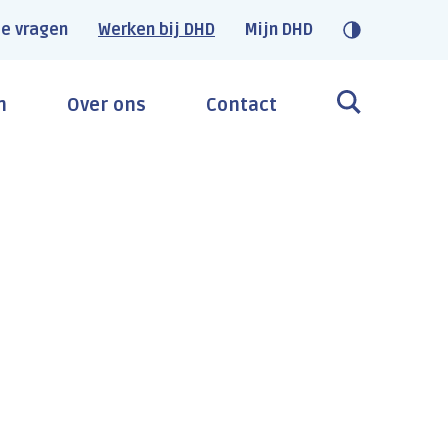
e vragen
Werken bij DHD
Mijn DHD
n
Over ons
Contact
Geïnteresseerd?
Databeschikbaarheid &
Informatisering
Hbo/wo
32-36 uur
Solliciteer