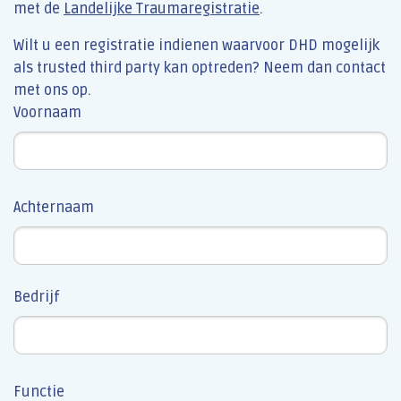
met de
Landelijke Traumaregistratie
.
Wilt u een registratie indienen waarvoor DHD mogelijk
als trusted third party kan optreden? Neem dan contact
met ons op.
Leave
Voornaam
this
field
blank
Achternaam
Bedrijf
Functie