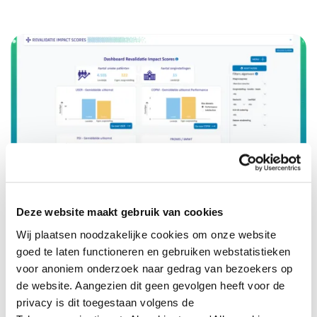
Deze website maakt gebruik van cookies
Revalidatiecentra zijn of worden door de
Stichting
Wij plaatsen noodzakelijke cookies om onze website
Revalidatie Impact
benaderd om data te gaan
goed te laten functioneren en gebruiken webstatistieken
aanleveren en toegang te krijgen tot het dashboard.
voor anoniem onderzoek naar gedrag van bezoekers op
de website. Aangezien dit geen gevolgen heeft voor de
Ga naar het RI-dashboard
privacy is dit toegestaan volgens de