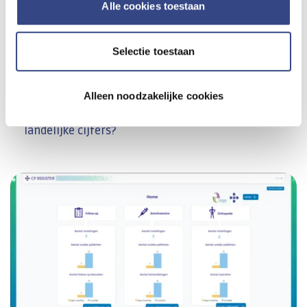
Alle cookies toestaan
volgende vraagstukken:
Wat was het aantal follow-up bezoeken in 2023?
Selectie toestaan
Wat is de verdeling patiënten per type CP, en welke
CP-karakteristieken zijn er nog meer?
Hoe verhoudt de heupontwikkeling per
Alleen noodzakelijke cookies
leeftijdscategorie in mijn instelling zich tot de
landelijke cijfers?