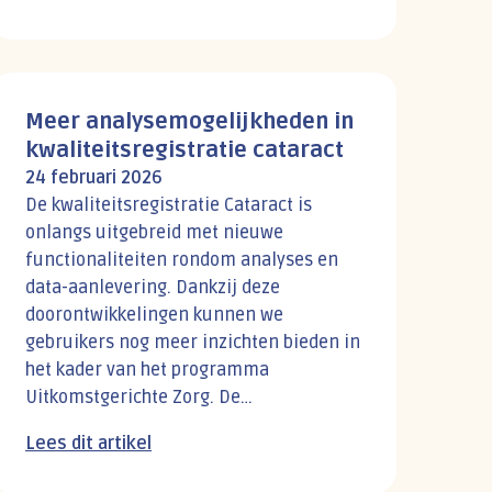
Meer analysemogelijkheden in
kwaliteitsregistratie cataract
24 februari 2026
De kwaliteitsregistratie Cataract is
onlangs uitgebreid met nieuwe
functionaliteiten rondom analyses en
data-aanlevering. Dankzij deze
doorontwikkelingen kunnen we
gebruikers nog meer inzichten bieden in
het kader van het programma
Uitkomstgerichte Zorg. De
functionaliteiten zijn ontwikkeld op
Lees dit artikel
basis van adviezen uit de
Voortgangsrapportage...