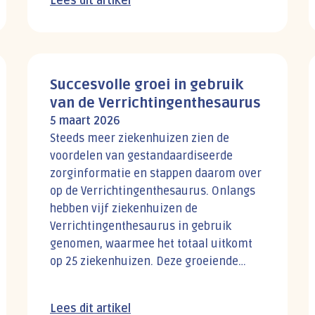
Lees dit artikel
Succesvolle groei in gebruik
van de Verrichtingenthesaurus
5 maart 2026
Steeds meer ziekenhuizen zien de
voordelen van gestandaardiseerde
zorginformatie en stappen daarom over
op de Verrichtingenthesaurus. Onlangs
hebben vijf ziekenhuizen de
Verrichtingenthesaurus in gebruik
genomen, waarmee het totaal uitkomt
op 25 ziekenhuizen. Deze groeiende
beweging zet door: nog 11 ziekenhuizen
hebben de implementatie van de VT
Lees dit artikel
gepland staan.