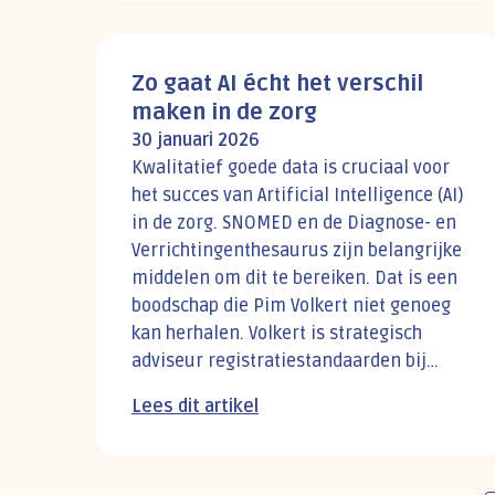
Zo gaat AI écht het verschil
maken in de zorg
30 januari 2026
Kwalitatief goede data is cruciaal voor
het succes van Artificial Intelligence (AI)
in de zorg. SNOMED en de Diagnose- en
Verrichtingenthesaurus zijn belangrijke
middelen om dit te bereiken. Dat is een
boodschap die Pim Volkert niet genoeg
kan herhalen. Volkert is strategisch
adviseur registratiestandaarden bij
DHD. Daarnaast is hij betrokken bij de
Lees dit artikel
opleiding klinische informatica aan de
TU Eindhoven. Hij is al een groot deel
van zijn loopbaan bezig met klinische