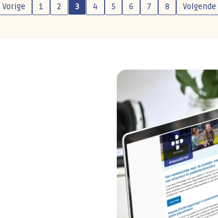
Vorige
1
2
3
4
5
6
7
8
Volgende
 ontvangen?