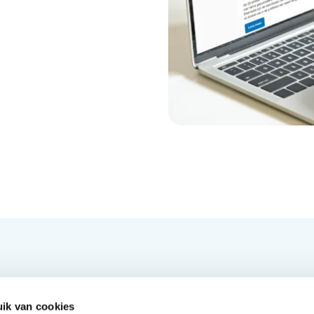
van het nieuws van DHD?
ieuwsbrief.
ik van cookies
Handige links