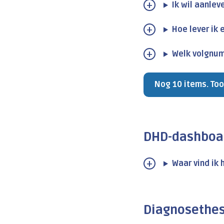
Ik wil aanlev
Hoe lever ik
Welk volgnum
Nog 10 items. Too
DHD-dashboa
Waar vind ik
Diagnosethe