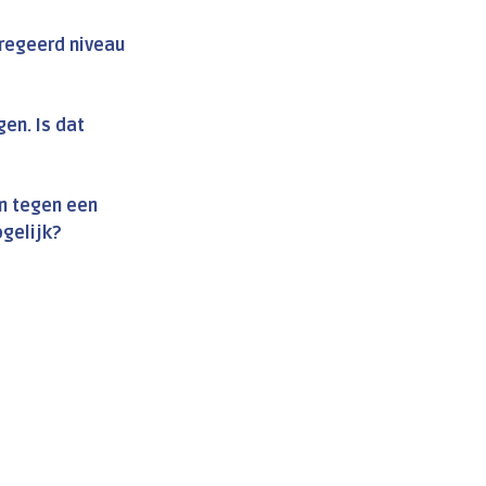
gregeerd niveau
en. Is dat
en tegen een
ogelijk?