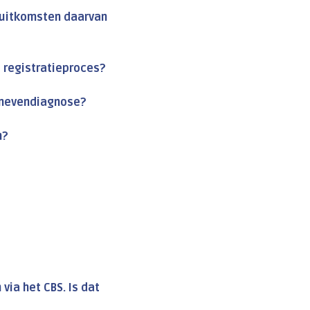
 uitkomsten daarvan
e registratieproces?
n nevendiagnose?
n?
ia het CBS. Is dat