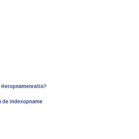
r Heropnamenratio?
an de indexopname