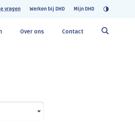
e vragen
Werken bij DHD
Mijn DHD
n
Over ons
Contact