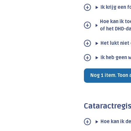
Ik krijg een 
Hoe kan ik t
of het DHD-d
Het lukt niet
Ik heb geen 
Nog 1 item. Toon 
Cataractregis
Hoe kan ik d