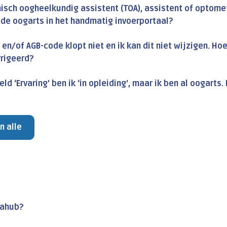
isch oogheelkundig assistent (TOA), assistent of optome
 de oogarts in het handmatig invoerportaal?
 en/of AGB-code klopt niet en ik kan dit niet wijzigen. Ho
rigeerd?
ld ‘Ervaring’ ben ik ‘in opleiding’, maar ik ben al oogarts.
n alle
tahub?