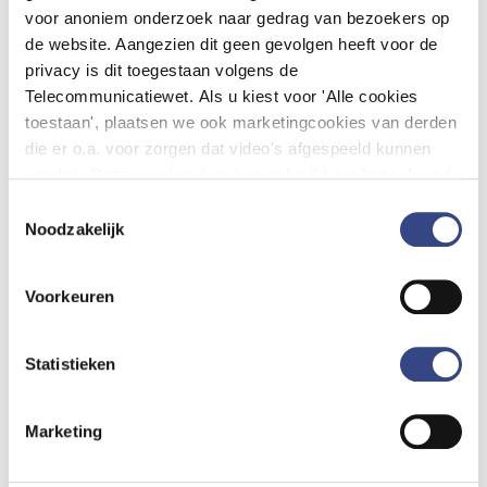
leveren?
voor anoniem onderzoek naar gedrag van bezoekers op
de website. Aangezien dit geen gevolgen heeft voor de
Nog 2 items. Toon alle
privacy is dit toegestaan volgens de
Telecommunicatiewet. Als u kiest voor 'Alle cookies
toestaan', plaatsen we ook marketingcookies van derden
die er o.a. voor zorgen dat video's afgespeeld kunnen
worden. Deze worden door hen gebruikt om bezoekers te
Mijn DHD
volgen als zij verschillende websites bezoeken. Hun doel
Toestemmingsselectie
is advertenties weergeven die relevant zijn voor de
Noodzakelijk
Hoe werkt het vernieuwde Mijn DHD?
individuele gebruiker. U kunt uw cookievoorkeuren
aanpassen via ''Cookie-instellingen aanpassen''
Hoe navigeer ik tussen Mijn DHD en de
Voorkeuren
onderaan de pagina.
informatieproducten?
Statistieken
Waar vind ik de functionaliteiten van het
“oude” Mijn DHD?
Marketing
Ik krijg een foutmelding bij het inloggen