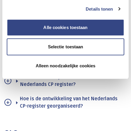
Details tonen
Nederlands CP register
Alle cookies toestaan
Wat is het Nederlands CP register?
Selectie toestaan
Hoe kan ik deelnemen aan
Kwaliteitsregistratie Nederlands CP
register?
Alleen noodzakelijke cookies
Waar vind ik de specificaties van het
Nederlands CP register?
Hoe is de ontwikkeling van het Nederlands
CP-register georganiseerd?