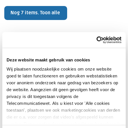
Nog 7 items. Toon alle
LBZ-dataverzameling
Welke opnamen moeten worden aangeleverd
Deze website maakt gebruik van cookies
aan de LBZ en welke opnamen moeten worden
Wij plaatsen noodzakelijke cookies om onze website
voorzien van diagnosecodes?
goed te laten functioneren en gebruiken webstatistieken
voor anoniem onderzoek naar gedrag van bezoekers op
Wat is de definitie van een acute
de website. Aangezien dit geen gevolgen heeft voor de
opname/urgentie-opname?
privacy is dit toegestaan volgens de
Telecommunicatiewet. Als u kiest voor 'Alle cookies
Hoe leg je externe verrichtingen vast?
toestaan', plaatsen we ook marketingcookies van derden
die er o.a. voor zorgen dat video's afgespeeld kunnen
Is het verplicht de hoofdverrichting aan te
worden. Deze worden door hen gebruikt om bezoekers te